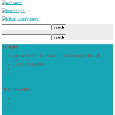
Search
Search
Kontakt
Adresa: Nikšićka 1b, sprat 2 , 11000 Beograd, Srbija, MB:
20421975
+ 381.60.08.86.999
info@libertytravel.rs
info@lastminutecentar.rs
Kontakt forma
PRATI
NAS NA