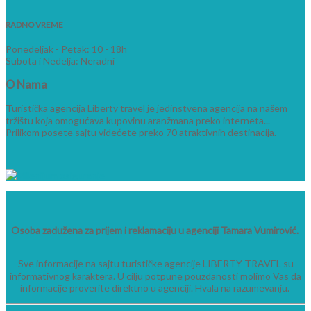
RADNO VREME
Ponedeljak - Petak: 10 - 18h
Subota i Nedelja: Neradni
O
Nama
Turistička agencija Liberty travel je jedinstvena agencija na našem
tržištu koja omogućava kupovinu aranžmana preko interneta...
Prilikom posete sajtu videćete preko 70 atraktivnih destinacija.
Osoba zadužena za prijem i reklamaciju u agenciji Tamara Vumirović.
Sve informacije na sajtu turističke agencije LIBERTY TRAVEL su
informativnog karaktera. U cilju potpune pouzdanosti molimo Vas da
informacije proverite direktno u agenciji. Hvala na razumevanju.