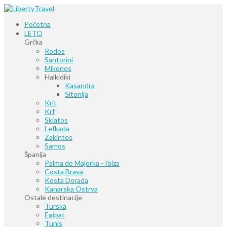
Početna
LETO
Grčka
Rodos
Santorini
Mikonos
Halkidiki
Kasandra
Sitonija
Krit
Krf
Skiatos
Lefkada
Zakintos
Samos
Španija
Palma de Majorka - Ibiza
Costa Brava
Kosta Dorada
Kanarska Ostrva
Ostale destinacije
Turska
Egipat
Tunis