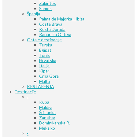
Zakintos
Samos
Španija
Palma de Majorka - Ibiza
Costa Brava
Kosta Dorada
Kanarska Ostrva
Ostale destinacije
Turska
Egipat
Tunis
Hrvatska
Italija
Kipar
Crna Gora
Malta
KRSTARENJA
Destinacije
-
Kuba
Maldivi
Šri Lanka
Zanzibar
Dominikanska R.
Meksiko
-