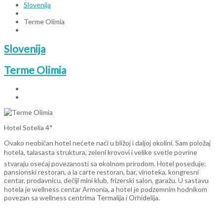
Slovenija
Terme Olimia
Slovenija
Terme Olimia
Hotel Sotelia 4*
Ovako neobičan hotel nećete naći u bližoj i daljoj okolini. Sam položaj
hotela, talasasta struktura, zeleni krovovi i velike svetle povrine
stvaraju osećaj povezanosti sa okolnom prirodom. Hotel poseduje:
pansionski restoran, a la carte restoran, bar, vinoteka, kongresni
centar, prodavnicu, dečiji mini klub, frizerski salon, garažu. U sastavu
hotela je wellness centar Armonia, a hotel je podzemnim hodnikom
povezan sa wellness centrima Termalija i Orhidelija.