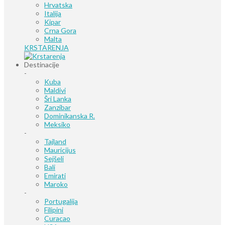
Hrvatska
Italija
Kipar
Crna Gora
Malta
KRSTARENJA
Destinacije
-
Kuba
Maldivi
Šri Lanka
Zanzibar
Dominikanska R.
Meksiko
-
Tajland
Mauricijus
Sejšeli
Bali
Emirati
Maroko
-
Portugalija
Filipini
Curacao