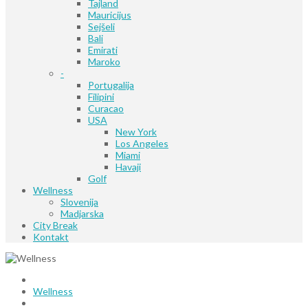
Tajland
Mauricijus
Sejšeli
Bali
Emirati
Maroko
-
Portugalija
Filipini
Curacao
USA
New York
Los Angeles
Miami
Havaji
Golf
Wellness
Slovenija
Madjarska
City Break
Kontakt
Wellness