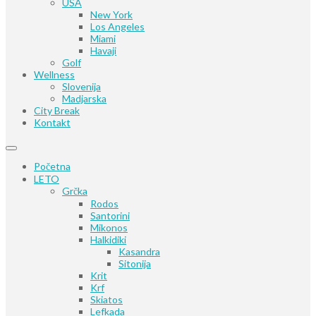
USA
New York
Los Angeles
Miami
Havaji
Golf
Wellness
Slovenija
Madjarska
City Break
Kontakt
Početna
LETO
Grčka
Rodos
Santorini
Mikonos
Halkidiki
Kasandra
Sitonija
Krit
Krf
Skiatos
Lefkada