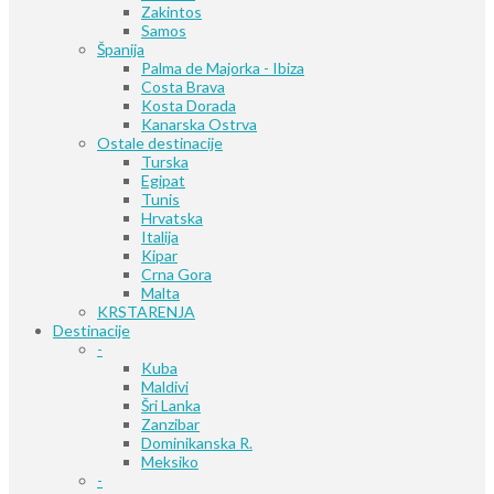
Zakintos
Samos
Španija
Palma de Majorka - Ibiza
Costa Brava
Kosta Dorada
Kanarska Ostrva
Ostale destinacije
Turska
Egipat
Tunis
Hrvatska
Italija
Kipar
Crna Gora
Malta
KRSTARENJA
Destinacije
-
Kuba
Maldivi
Šri Lanka
Zanzibar
Dominikanska R.
Meksiko
-