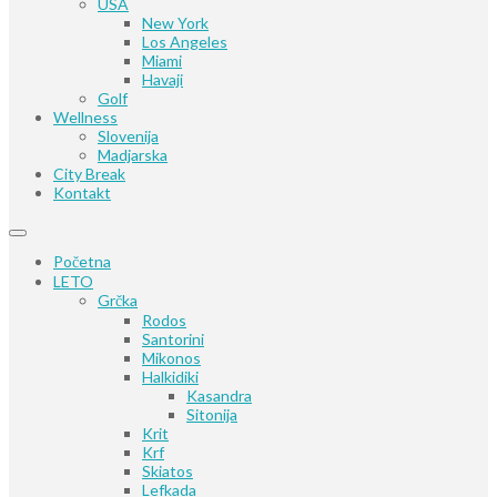
USA
New York
Los Angeles
Miami
Havaji
Golf
Wellness
Slovenija
Madjarska
City Break
Kontakt
Početna
LETO
Grčka
Rodos
Santorini
Mikonos
Halkidiki
Kasandra
Sitonija
Krit
Krf
Skiatos
Lefkada