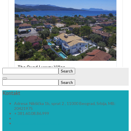
Search
Search
Kontakt
Adresa: Nikšićka 1b, sprat 2 , 11000 Beograd, Srbija, MB:
20421975
+ 381.60.08.86.999
info@libertytravel.rs
info@lastminutecentar.rs