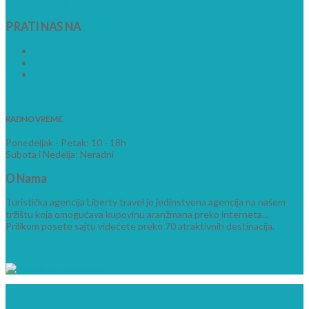
Kontakt forma
PRATI
NAS NA
RADNO VREME
Ponedeljak - Petak: 10 - 18h
Subota i Nedelja: Neradni
O
Nama
Turistička agencija Liberty travel je jedinstvena agencija na našem
tržištu koja omogućava kupovinu aranžmana preko interneta...
Prilikom posete sajtu videćete preko 70 atraktivnih destinacija.