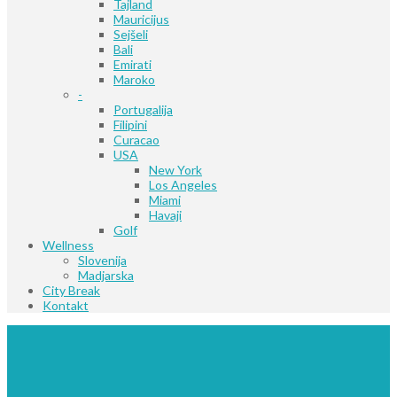
Tajland
Mauricijus
Sejšeli
Bali
Emirati
Maroko
-
Portugalija
Filipini
Curacao
USA
New York
Los Angeles
Miami
Havaji
Golf
Wellness
Slovenija
Madjarska
City Break
Kontakt