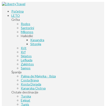
Početna
LETO
Grčka
Rodos
Santorini
Mikonos
Halkidiki
Kasandra
Sitonija
Krit
Krf
Skiatos
Lefkada
Zakintos
Samos
Španija
Palma de Majorka - Ibiza
Costa Brava
Kosta Dorada
Kanarska Ostrva
Ostale destinacije
Turska
Egipat
Tunis