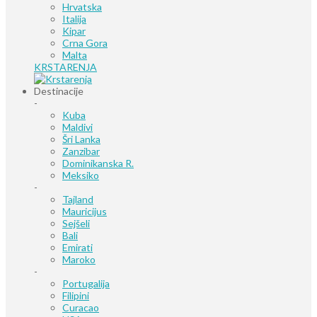
Hrvatska
Italija
Kipar
Crna Gora
Malta
KRSTARENJA
Destinacije
-
Kuba
Maldivi
Šri Lanka
Zanzibar
Dominikanska R.
Meksiko
-
Tajland
Mauricijus
Sejšeli
Bali
Emirati
Maroko
-
Portugalija
Filipini
Curacao